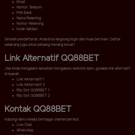
Email
Nomor Telepon
Pilih Bank
Nama Rekening
Nomor Rekening
Kode Validasi
Setelah pendaftaran, Anda bisa langsung login dan mulai bermain. Daftar
sekarang juga untuk peluang menang besar!
Link Alternatif QQ88BET
Jika Anda mengalami kesulitan mengakses website kami, gunakan link alternatif
di bawah:
Link Alnternatif 1
Link Alnternatif 2
Rtp Slot QQ88BET 1
Rtp Slot QQ88BET 2
Kontak QQ88BET
Hubungi kami melalui berbagai channel berikut:
Live Chat
WhatsApp