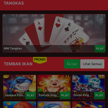
TANGKAS
MM Tangkas
PLAY
PROMO
TEMBAK IKAN
Cari
Lihat Semua
Jackpot Fishing Jili
Fortune King Jackpot
Ocean King Jackpot
PLAY
PLAY
PLAY