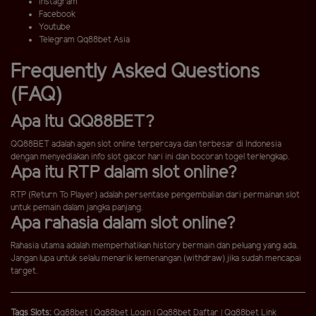
Instagram
Facebook
Youtube
Telegram Qq88bet Asia
Frequently Asked Questions
(FAQ)
Apa Itu QQ88BET?
QQ88BET adalah agen slot online terpercaya dan terbesar di Indonesia
dengan menyediakan info slot gacor hari ini dan bocoran togel terlengkap.
Apa itu RTP dalam slot online?
RTP (Return To Player) adalah persentase pengembalian dari permainan slot
untuk pemain dalam jangka panjang.
Apa rahasia dalam slot online?
Rahasia utama adalah memperhatikan history bermain dan peluang yang ada.
Jangan lupa untuk selalu menarik kemenangan (withdraw) jika sudah mencapai
target.
Tags Slots:
Qq88bet
|
Qq88bet Login
|
Qq88bet Daftar
|
Qq88bet Link