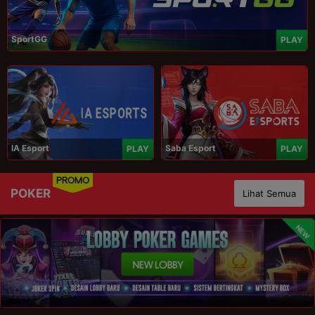
SportGG
PLAY
IA Esport
Saba Esport
PLAY
PLAY
PROMO
POKER
Lihat Semua
NEW