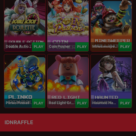
Double Action Roulette
Coin Pusher
Minesweeper Hollywood
PLAY
PLAY
PLAY
Plinko Pinball
Red Light Green Light
Haunted Haven
PLAY
PLAY
PLAY
IDNRAFFLE