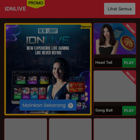
PROMO
IDNLIVE
Lihat Semua
PROMO
Spesial
Head Tail
PLAY
PROMO
Gong Ball
PLAY