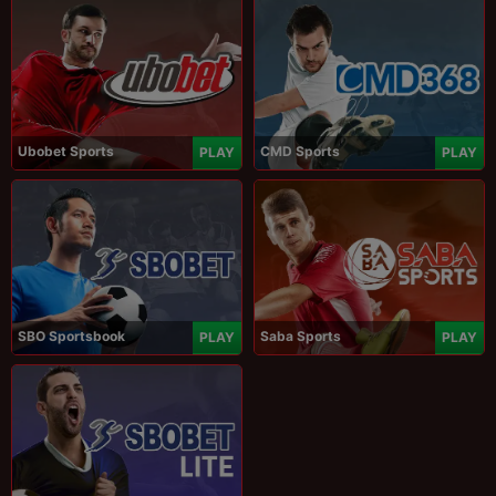
Ubobet Sports
CMD Sports
PLAY
PLAY
SBO Sportsbook
Saba Sports
PLAY
PLAY