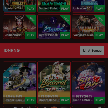
Roulette Trinity
Davinci Roller
Universe 6D
PLAY
PLAY
PLAY
NEW
NEW
NEW
Chinchirorin
Cyber Pinball
Valhalla's Dice
PLAY
PLAY
PLAY
IDNRNG
Lihat Semua
Dream Blackjack
Dream Baccarat
Sicbo IDNArcade
PLAY
PLAY
PLAY