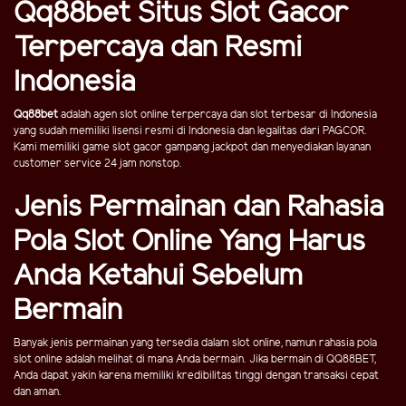
Qq88bet Situs Slot Gacor
Terpercaya dan Resmi
Indonesia
Qq88bet
adalah agen slot online terpercaya dan slot terbesar di Indonesia
yang sudah memiliki lisensi resmi di Indonesia dan legalitas dari PAGCOR.
Kami memiliki game slot gacor gampang jackpot dan menyediakan layanan
customer service 24 jam nonstop.
Jenis Permainan dan Rahasia
Pola Slot Online Yang Harus
Anda Ketahui Sebelum
Bermain
Banyak jenis permainan yang tersedia dalam slot online, namun rahasia pola
slot online adalah melihat di mana Anda bermain. Jika bermain di QQ88BET,
Anda dapat yakin karena memiliki kredibilitas tinggi dengan transaksi cepat
dan aman.