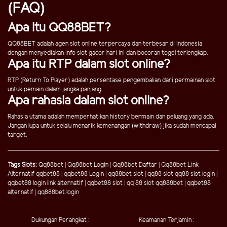
(FAQ)
Apa Itu QQ88BET?
QQ88BET adalah agen slot online terpercaya dan terbesar di Indonesia
dengan menyediakan info slot gacor hari ini dan bocoran togel terlengkap.
Apa itu RTP dalam slot online?
RTP (Return To Player) adalah persentase pengembalian dari permainan slot
untuk pemain dalam jangka panjang.
Apa rahasia dalam slot online?
Rahasia utama adalah memperhatikan history bermain dan peluang yang ada.
Jangan lupa untuk selalu menarik kemenangan (withdraw) jika sudah mencapai
target.
Tags Slots:
Qq88bet
|
Qq88bet Login
|
Qq88bet Daftar
|
Qq88bet Link
Alternatif
qqbet88
|
qqbet88 Login
|
qq88bet slot
|
qq88 slot
qq88 slot login
|
qqbet88 login link alternatif
|
qqbet88 slot
|
qq 88 slot
qq888bet
|
qqbet88
alternatif
|
qq888bet login
Dukungan Perangkat :
Keamanan Terjamin :