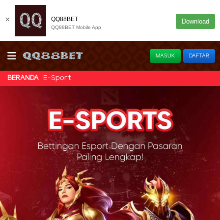
×
QQ88BET
Download
QQ88BET Mobile App
MASUK
DAFTAR
E-Sport
BERANDA